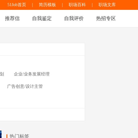
51Job首页
|
简历模板
|
职场百科
|
职场文库
推荐信
自我鉴定
自我评价
热招专区
策划
企业/业务发展经理
广告创意/设计主管
热门标签