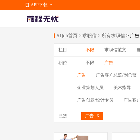
APP下载
51job首页
>
求职信
>
所有求职信
> 广告
APP下载
栏目
|
不限
求职信范文
职位
|
不限
广告
广告
广告客户总监/副总监
企业策划人员
美术指导
广告创意/设计专员
广告客
广告
X
已选
|