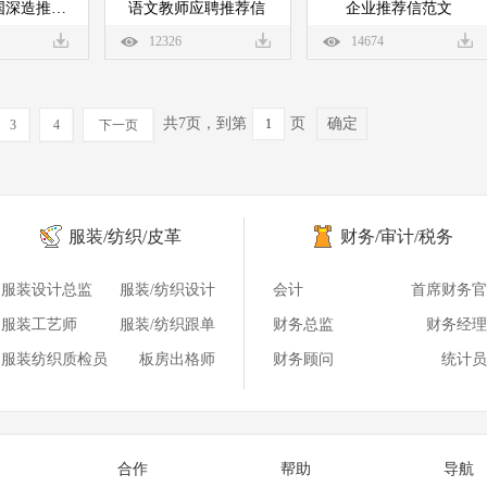
企业实习出国深造推荐信
语文教师应聘推荐信
企业推荐信范文
12326
14674
共7页，到第
页
确定
3
4
下一页
服装/纺织/皮革
财务/审计/税务
服装设计总监
服装/纺织设计
会计
首席财务官
服装工艺师
服装/纺织跟单
财务总监
财务经理
服装纺织质检员
板房出格师
财务顾问
统计员
合作
帮助
导航