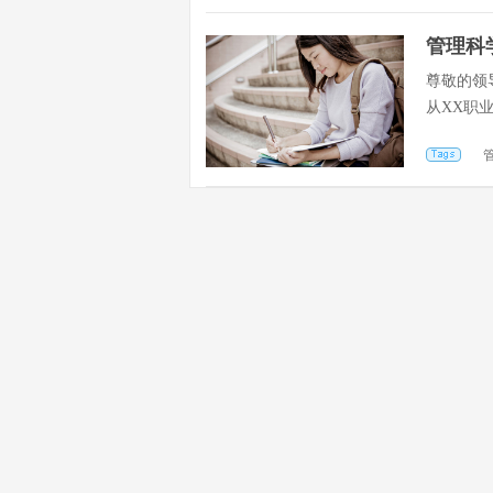
管理科
尊敬的领
从XX职