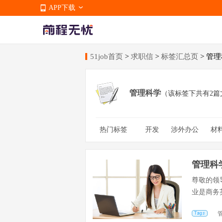
APP下载
51job首页
>
求职信
>
标签汇总页
> 管
APP下载
管理科学
（该标签下共有2篇
热门标签
开发
涉外办公
材
美工学徒
食品相关
护理医
医科大
员
管理科
尊敬的领
业是商务