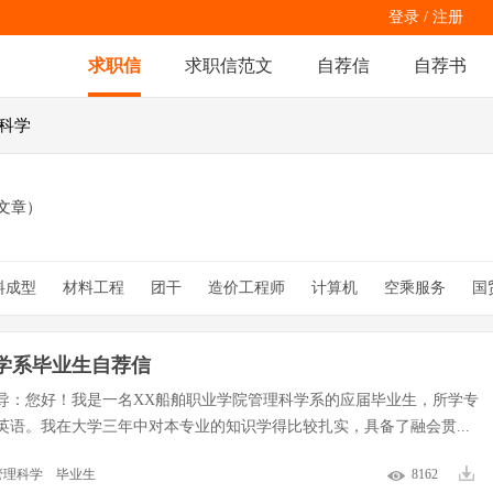
登录
/
注册
求职信
求职信范文
自荐信
自荐书
理科学
文章）
料成型
材料工程
团干
造价工程师
计算机
空乘服务
国
市场营销
施工员
土木
翻译
艺术学院
信息采编
在校
工评选
学系毕业生自荐信
导：您好！我是一名XX船舶职业学院管理科学系的应届毕业生，所学专
英语。我在大学三年中对本专业的知识学得比较扎实，具备了融会贯...
管理科学
毕业生
8162