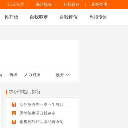
51Job首页
|
简历模板
|
职场百科
|
职场文库
推荐信
自我鉴定
自我评价
热招专区
贸
阶段
人力资源
展开
生
中草药栽培
卫校生
求职信热门排行
商务英语专业毕业生自我鉴定
医学院生活自我鉴定
销售技巧和话术经典语句