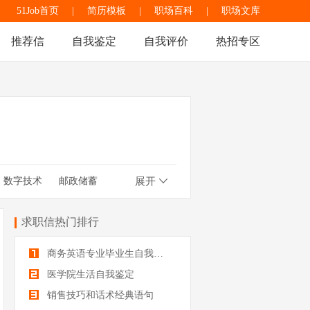
51Job首页
|
简历模板
|
职场百科
|
职场文库
推荐信
自我鉴定
自我评价
热招专区
数字技术
邮政储蓄
展开
保研
职业技校
岗位
求职信热门排行
商务英语专业毕业生自我鉴定
医学院生活自我鉴定
销售技巧和话术经典语句