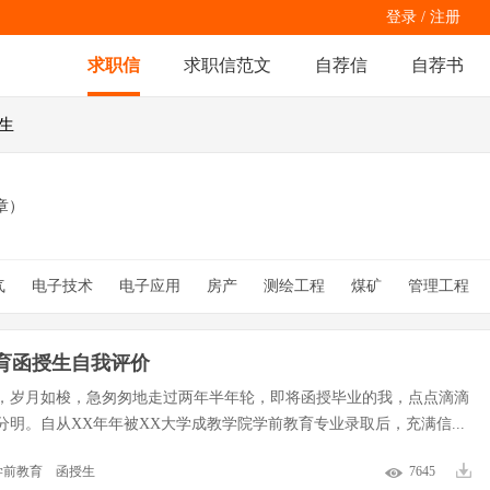
登录
/
注册
求职信
求职信范文
自荐信
自荐书
授生
章）
气
电子技术
电子应用
房产
测绘工程
煤矿
管理工程
觉传达设计
授课
CAD
外语学校
网络工程
经典
摄影
育函授生自我评价
，岁月如梭，急匆匆地走过两年半年轮，即将函授毕业的我，点点滴滴
分明。自从XX年年被XX大学成教学院学前教育专业录取后，充满信...
学前教育
函授生
7645