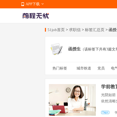
APP下载
51job首页
>
求职信
>
标签汇总页
> 函
APP下载
函授生
（该标签下共有3篇文
热门标签
城市铁道
党员
电
海洋科学
历史
视
跳槽
文案策划
学前教
光阴如箭
依然清晰