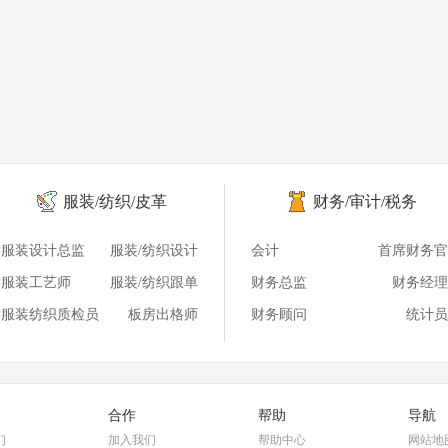
服装/纺织/皮革
财务/审计/税务
服装设计总监
服装/纺织设计
会计
首席财务官
服装工艺师
服装/纺织跟单
财务总监
财务经理
服装纺织质检员
板房出格师
财务顾问
统计员
合作
帮助
导航
们
加入我们
帮助中心
网站地