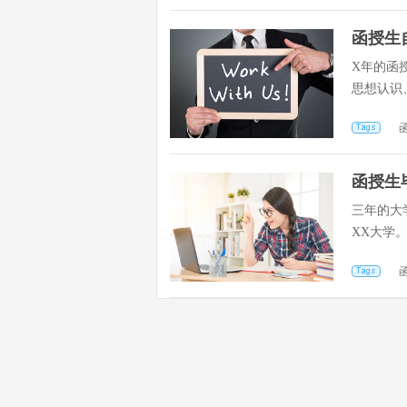
函授生
X年的函
思想认识
思...
函授生
三年的大
XX大学