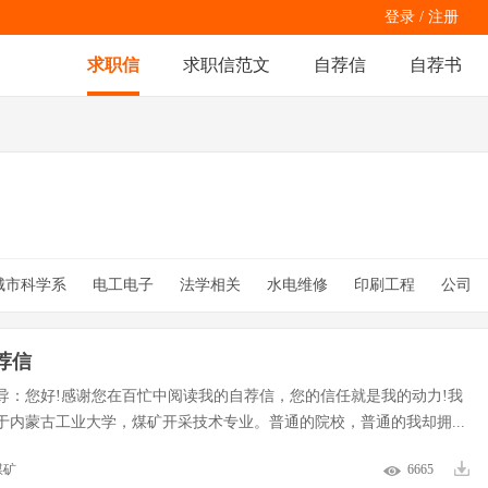
登录
/
注册
求职信
求职信范文
自荐信
自荐书
）
城市科学系
电工电子
法学相关
水电维修
印刷工程
公司
理
国贸
动漫设计
专业
食品营养
数控技校
数控专科生
信技术
应用心理
房产销售
荐信
导：您好!感谢您在百忙中阅读我的自荐信，您的信任就是我的动力!我
于内蒙古工业大学，煤矿开采技术专业。普通的院校，普通的我却拥...
煤矿
6665