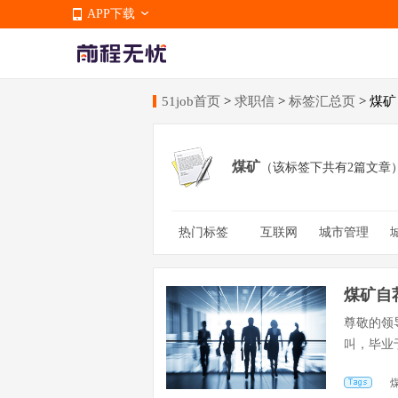
APP下载
51job首页
>
求职信
>
标签汇总页
> 煤矿
APP下载
煤矿
（该标签下共有2篇文章
热门标签
互联网
城市管理
环境工程
交通运营管
职业技校
考研
通
煤矿自
尊敬的领
叫，毕业