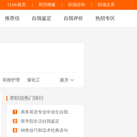
51Job首页
|
简历模板
|
职场百科
|
职场文库
推荐信
自我鉴定
自我评价
热招专区
职校护理
煤化工
展开
新闻相关
信息
求职信热门排行
商务英语专业毕业生自我鉴定
医学院生活自我鉴定
销售技巧和话术经典语句