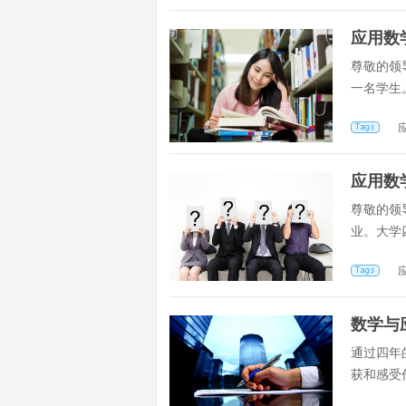
应用数
尊敬的领
一名学生
应用数
尊敬的领
业。大学
数学与
通过四年
获和感受
好...