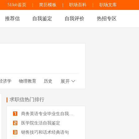
51Job首页
|
简历模板
|
职场百科
|
职场文库
推荐信
自我鉴定
自我评价
热招专区
经济学
物理教育
历史
展开
文秘
本科
口腔
求职信热门排行
商务英语专业毕业生自我鉴定
医学院生活自我鉴定
销售技巧和话术经典语句