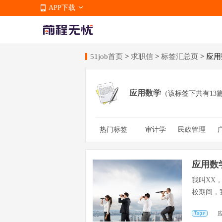
APP下载
51job首页
>
求职信
>
标签汇总页
> 应
APP下载
应用数学
（该标签下共有13
热门标签
审计学
民政管理
社联委员会
测控技术
卫校生
医德考评
应用数
我叫XX
校期间，