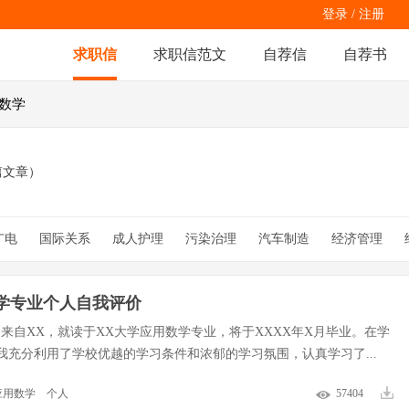
登录
/
注册
求职信
求职信范文
自荐信
自荐书
用数学
篇文章）
广电
国际关系
成人护理
污染治理
汽车制造
经济管理
影视动画
三好学生
系辅导员
信息
行政专员
现代商务
银行柜面
通信设备巡检
学专业个人自我评价
，来自XX，就读于XX大学应用数学专业，将于XXXX年X月毕业。在学
我充分利用了学校优越的学习条件和浓郁的学习氛围，认真学习了...
应用数学
个人
57404