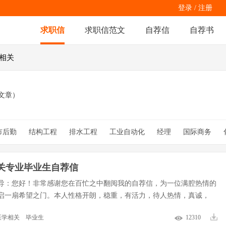
登录
/
注册
求职信
求职信范文
自荐信
自荐书
学相关
文章）
市后勤
结构工程
排水工程
工业自动化
经理
国际商务
经济国贸
化学分析员
物理系教育
影视
文化创意
择校
临床医学
促销
语言相关
关专业毕业生自荐信
导：您好！非常感谢您在百忙之中翻阅我的自荐信，为一位满腔热情的
启一扇希望之门。本人性格开朗，稳重，有活力，待人热情，真诚，
医学相关
毕业生
12310