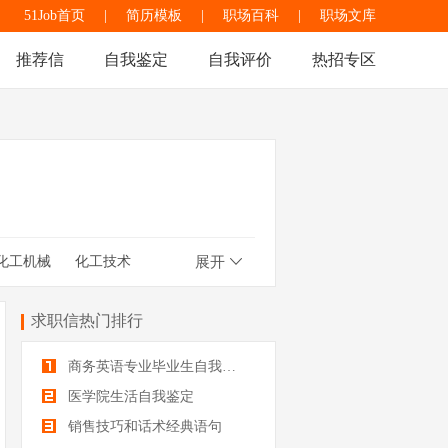
51Job首页
|
简历模板
|
职场百科
|
职场文库
推荐信
自我鉴定
自我评价
热招专区
化工机械
化工技术
展开
系辅导员
新闻电台
求职信热门排行
商务英语专业毕业生自我鉴定
医学院生活自我鉴定
销售技巧和话术经典语句