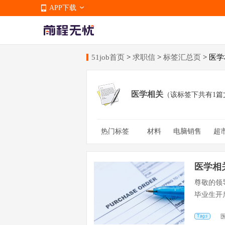
APP下载
51job首页
>
求职信
>
标签汇总页
> 医
APP下载
医学相关
（该标签下共有1篇
热门标签
材料
电脑销售
超
汽车学院
汽运工程系
专科学校
考研申请
医学相
尊敬的领
毕业生开
为...