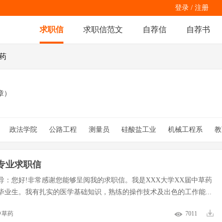
登录
/
注册
求职信
求职信范文
自荐信
自荐书
草药
章）
政法学院
公路工程
测量员
硅酸盐工业
机械工程系
教
科学
美术教育
假期
社联委员会
竞选
商务营销
简历
统
毕业生
医学检验员
音乐制作
销售经理
专业求职信
导：您好!非常感谢您能够呈阅我的求职信。我是XXX大学XX届中草药
毕业生。我有扎实的医学基础知识，熟练的操作技术及出色的工作能...
中草药
7011