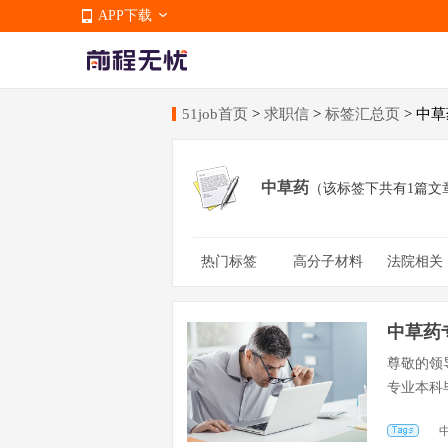
APP下载
51job首页
>
求职信
>
标签汇总页
> 中
APP下载
中草药
（该标签下共有1篇文
热门标签
高分子材料
法院相关
金融生
军校
地理
信息工程管理
信息系
中草药
尊敬的领
专业本科