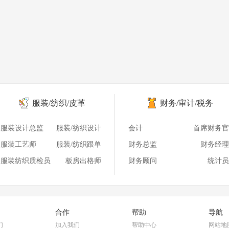
服装/纺织/皮革
财务/审计/税务
服装设计总监
服装/纺织设计
会计
首席财务官
服装工艺师
服装/纺织跟单
财务总监
财务经理
服装纺织质检员
板房出格师
财务顾问
统计员
合作
帮助
导航
们
加入我们
帮助中心
网站地