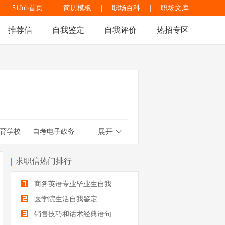
51Job首页
|
简历模板
|
职场百科
|
职场文库
推荐信
自我鉴定
自我评价
热招专区
育学校
自考电子政务
展开
城乡规划管理
求职信热门排行
商务英语专业毕业生自我鉴定
医学院生活自我鉴定
销售技巧和话术经典语句