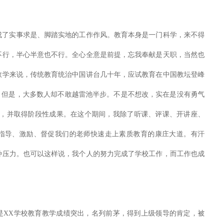
成了实事求是、脚踏实地的工作作风。教育本身是一门科学，来不得
不行，半心半意也不行。全心全意是前提，忘我奉献是天职，当然也
教学来说，传统教育统治中国讲台几十年，应试教育在中国教坛登峰
，但是，大多数人却不敢越雷池半步。不是不想改，实在是没有勇气
革，并取得阶段性成果。在这个期间，我除了听课、评课、开讲座、
指导、激励、督促我们的老师快速走上素质教育的康庄大道。有汗
种压力。也可以这样说，我个人的努力完成了学校工作，而工作也成
是XX学校教育教学成绩突出，名列前茅，得到上级领导的肯定，被