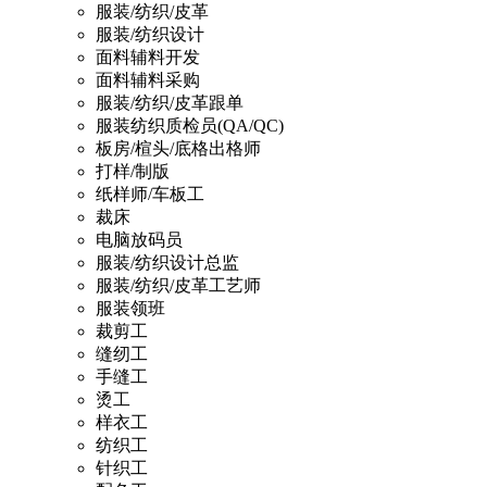
服装/纺织/皮革
服装/纺织设计
面料辅料开发
面料辅料采购
服装/纺织/皮革跟单
服装纺织质检员(QA/QC)
板房/楦头/底格出格师
打样/制版
纸样师/车板工
裁床
电脑放码员
服装/纺织设计总监
服装/纺织/皮革工艺师
服装领班
裁剪工
缝纫工
手缝工
烫工
样衣工
纺织工
针织工