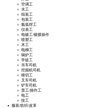
空调工
水工
组装工
包装工
氩弧焊工
仪表工
电镀工/镀膜操作
喷塑工
木工
电梯工
锅炉工
学徒工
吊车司机
挖掘机司机
模切工
叉车司机
铲车司机
普工/操作工
电工
技工
服装/纺织/皮革