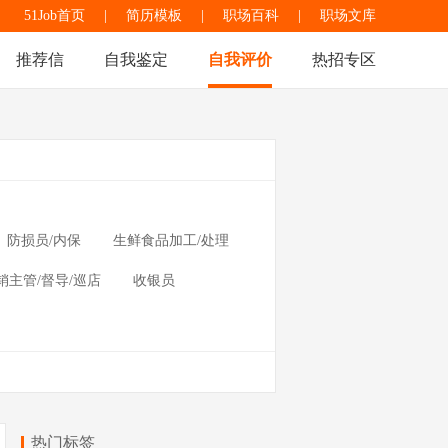
51Job首页
|
简历模板
|
职场百科
|
职场文库
推荐信
自我鉴定
自我评价
热招专区
防损员/内保
生鲜食品加工/处理
销主管/督导/巡店
收银员
热门标签