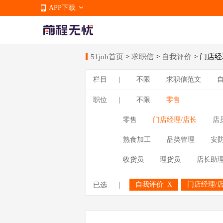
APP下载
51job首页
>
求职信
>
自我评价
> 门店经
APP下载
栏目
|
不限
求职信范文
职位
|
不限
零售
零售
门店经理/店长
店
熟食加工
品类管理
安
收货员
理货员
店长助
自我评价
X
门店经理/
已选
|