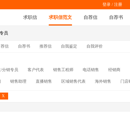
登录
/
注册
求职信
求职信范文
自荐信
自荐书
推专员
自荐信
自荐书
推荐信
自我鉴定
自我评价
道/分销专员
客户代表
销售工程师
电话销售
经销商
问
销售助理
直播销售
区域销售代表
海外销售
门店
员
X