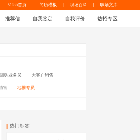
51Job首页
|
简历模板
|
职场百科
|
职场文库
推荐信
自我鉴定
自我评价
热招专区
团购业务员
大客户销售
销售
地推专员
热门标签