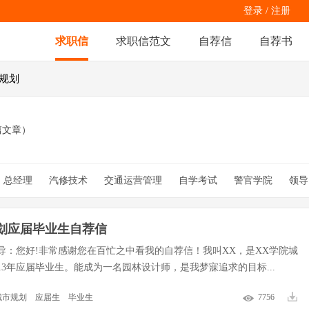
登录
/
注册
求职信
求职信范文
自荐信
自荐书
市规划
篇文章）
总经理
汽修技术
交通运营管理
自学考试
警官学院
领导
代商务文秘
优等生
大学生
动物科学
护士长
临床
医德
楼盘销售
届园艺
划应届毕业生自荐信
导：您好!非常感谢您在百忙之中看我的自荐信！我叫XX，是XX学院城
013年应届毕业生。能成为一名园林设计师，是我梦寐追求的目标...
城市规划
应届生
毕业生
7756