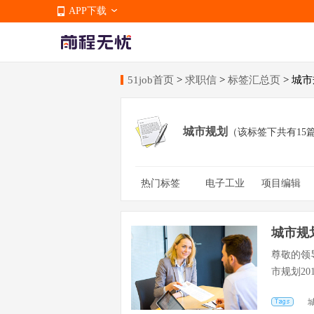
APP下载
51job首页
>
求职信
>
标签汇总页
> 城
APP下载
城市规划
（该标签下共有15
热门标签
电子工业
项目编辑
学生
信息工程
现
销售助理
零售助理
城市规
尊敬的领
市规划2