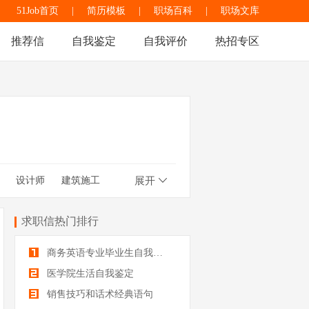
51Job首页
|
简历模板
|
职场百科
|
职场文库
推荐信
自我鉴定
自我评价
热招专区
设计师
建筑施工
展开
考评
音乐
售前技术支持
求职信热门排行
商务英语专业毕业生自我鉴定
医学院生活自我鉴定
销售技巧和话术经典语句