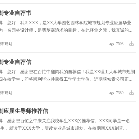
划专业自荐书
导：您好！我叫XXX，是XX大学园艺园林学院城市规划专业应届毕业
为一名园林设计师，是我梦寐追求的目标，在此择业之际，我真诚的...
城市规划
7503
划专业自荐信
导：您好！感谢您在百忙中翻阅我的自荐信！我是XX理工大学城市规划
四在校学生，即将顺利毕业并获得工学学士学位。近期获知贵公司正...
城市规划
7380
划应届生导师推荐信
导：感谢您百忙之中来关注我校学生XXX的推荐信。XXX同学是一名
科生，就读于XXX大学，所读专业是城市规划。在校期间XXX刻苦...