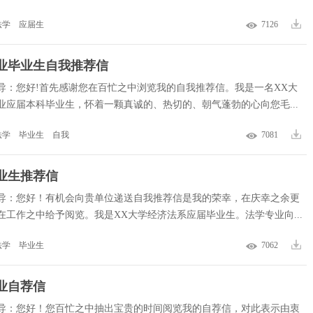
法学
应届生
7126
业毕业生自我推荐信
导：您好!首先感谢您在百忙之中浏览我的自我推荐信。我是一名XX大
业应届本科毕业生，怀着一颗真诚的、热切的、朝气蓬勃的心向您毛...
法学
毕业生
自我
7081
业生推荐信
导：您好！有机会向贵单位递送自我推荐信是我的荣幸，在庆幸之余更
在工作之中给予阅览。我是XX大学经济法系应届毕业生。法学专业向...
法学
毕业生
7062
业自荐信
导：您好！您百忙之中抽出宝贵的时间阅览我的自荐信，对此表示由衷