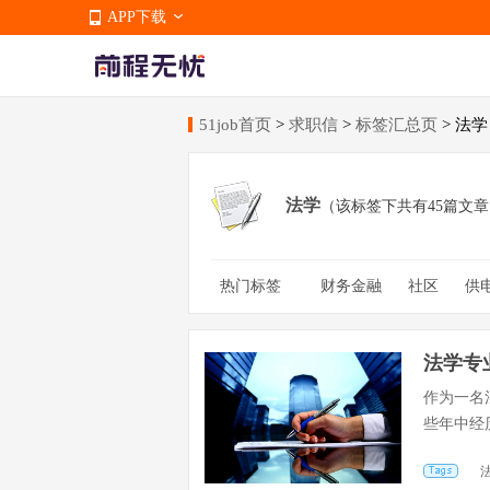
APP下载
51job首页
>
求职信
>
标签汇总页
> 法学
APP下载
法学
（该标签下共有45篇文
热门标签
财务金融
社区
供
美术指导
网页设计
总监助理
论文发表
法学专
作为一名
些年中经
这...