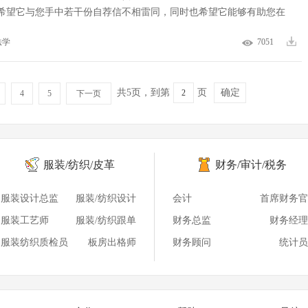
希望它与您手中若干份自荐信不相雷同，同时也希望它能够有助您在
法学
7051
共5页，到第
页
确定
4
5
下一页
服装/纺织/皮革
财务/审计/税务
服装设计总监
服装/纺织设计
会计
首席财务官
服装工艺师
服装/纺织跟单
财务总监
财务经理
服装纺织质检员
板房出格师
财务顾问
统计员