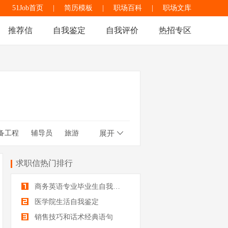
51Job首页
|
简历模板
|
职场百科
|
职场文库
推荐信
自我鉴定
自我评价
热招专区
备工程
辅导员
旅游
展开
信息采编
技术
求职信热门排行
商务英语专业毕业生自我鉴定
医学院生活自我鉴定
销售技巧和话术经典语句