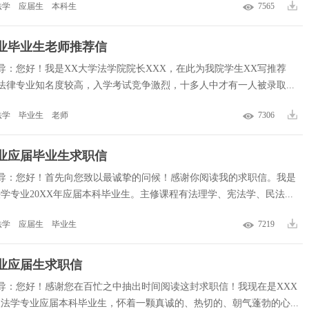
法学
应届生
本科生
7565
业毕业生老师推荐信
导：您好！我是XX大学法学院院长XXX，在此为我院学生XX写推荐
法律专业知名度较高，入学考试竞争激烈，十多人中才有一人被录取...
法学
毕业生
老师
7306
业应届毕业生求职信
导：您好！首先向您致以最诚挚的问候！感谢你阅读我的求职信。我是
法学专业20XX年应届本科毕业生。主修课程有法理学、宪法学、民法...
法学
应届生
毕业生
7219
业应届生求职信
导：您好！感谢您在百忙之中抽出时间阅读这封求职信！我现在是XXX
级法学专业应届本科毕业生，怀着一颗真诚的、热切的、朝气蓬勃的心...