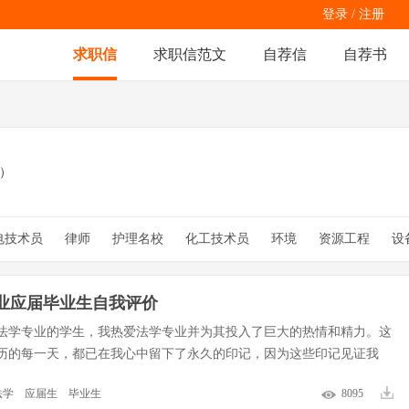
登录
/
注册
求职信
求职信范文
自荐信
自荐书
章）
电技术员
律师
护理名校
化工技术员
环境
资源工程
设
数控模具设计
外贸单证员
翻译
网络工程师
物联网工程
骨科
呼吸内科
英语
业应届毕业生自我评价
法学专业的学生，我热爱法学专业并为其投入了巨大的热情和精力。这
历的每一天，都已在我心中留下了永久的印记，因为这些印记见证我
法学
应届生
毕业生
8095