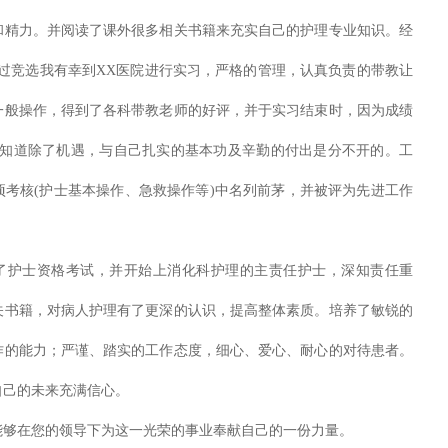
和精力。并阅读了课外很多相关书籍来充实自己的护理专业知识。经
过竞选我有幸到XX医院进行实习，严格的管理，认真负责的带教让
一般操作，得到了各科带教老师的好评，并于实习结束时，因为成绩
我知道除了机遇，与自己扎实的基本功及辛勤的付出是分不开的。工
考核(护士基本操作、急救操作等)中名列前茅，并被评为先进工作
护士资格考试，并开始上消化科护理的主责任护士，深知责任重
关书籍，对病人护理有了更深的认识，提高整体素质。培养了敏锐的
作的能力；严谨、踏实的工作态度，细心、爱心、耐心的对待患者。
自己的未来充满信心。
在您的领导下为这一光荣的事业奉献自己的一份力量。