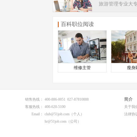
百科职位阅读
维修主管
瘦身
简介
销售热线：
400-886-0051 027-87810888
客服热线：
400-620-5100
关于我
Email：
club@51job.com
（个人）
法律协
hr@51job.com
（公司）